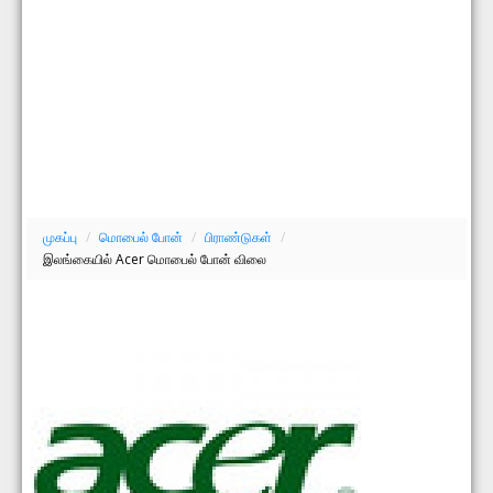
முகப்பு
/
மொபைல் போன்
/
பிராண்டுகள்
/
இலங்கையில் Acer மொபைல் போன் விலை