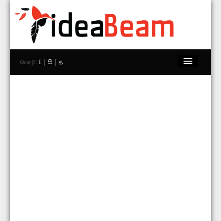
மொழி:
E
|
සි
|
த
முகப்பு
பிராண்டுகள்
கடைகள்
Explore
தொடர்பு கொள்ள
தேடு