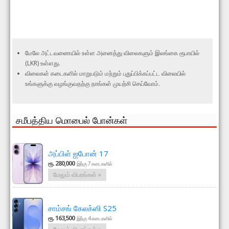
மேலே அட்டவணையில் உள்ள அனைத்து விலைகளும் இலங்கை ரூபாயில்
(LKR) உள்ளது.
விலைகள் கடைகளில் மாறுபடும் மற்றும் புதுப்பிக்கப்பட்ட விலையில்
உங்களுக்கு வழங்குவதற்கு நாங்கள் முயற்சி செய்வோம்.
சமீபத்திய மொபைல் போன்கள்
அப்பிள் ஐபோன் 17
ரூ. 280,000
இற்கு 7 கடைகளில்
மேலும் விபரங்கள் »
சாம்சங் கேலக்ஸி S25
ரூ. 163,500
இற்கு 4 கடைகளில்