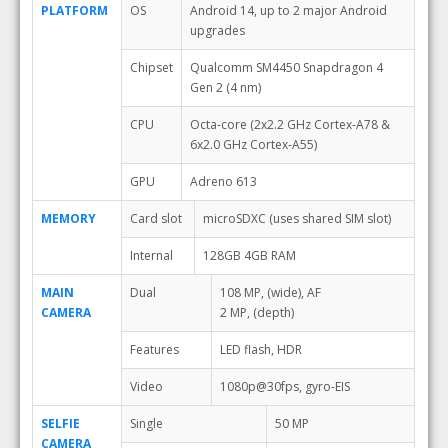
PLATFORM
OS
Android 14, up to 2 major Android
upgrades
Chipset
Qualcomm SM4450 Snapdragon 4
Gen 2 (4 nm)
CPU
Octa-core (2x2.2 GHz Cortex-A78 &
6x2.0 GHz Cortex-A55)
GPU
Adreno 613
MEMORY
Card slot
microSDXC (uses shared SIM slot)
Internal
128GB 4GB RAM
MAIN
Dual
108 MP, (wide), AF
CAMERA
2 MP, (depth)
Features
LED flash, HDR
Video
1080p@30fps, gyro-EIS
SELFIE
Single
50 MP
CAMERA