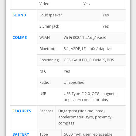
Video
Yes
SOUND
Loudspeaker
Yes
3.5mm jack
Yes
COMMS
WLAN
Wi-Fi 802.11 a/b/g/n/ac/6
Bluetooth
5.1, A2DP, LE, aptX Adaptive
Positioning
GPS, GALILEO, GLONASS, BDS
NFC
Yes
Radio
Unspecified
USB
USB Type-C 2.0, OTG, magnetic
accessory connector pins
FEATURES
Sensors
Fingerprint (side-mounted),
accelerometer, gyro, proximity,
compass
BATTERY
Type
5000 mAh, user replaceable