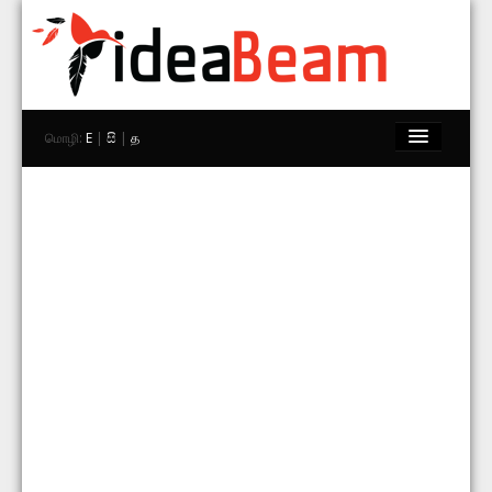
மொழி:
E
|
සි
|
த
முகப்பு
பிராண்டுகள்
கடைகள்
Explore
தொடர்பு கொள்ள
தேடு