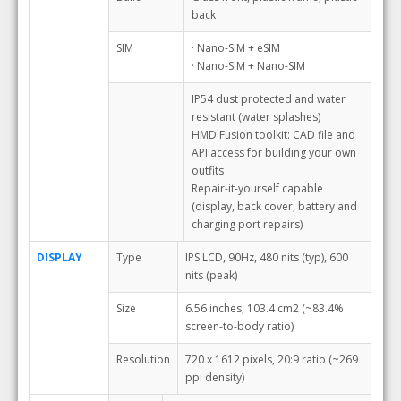
back
SIM
· Nano-SIM + eSIM
· Nano-SIM + Nano-SIM
IP54 dust protected and water
resistant (water splashes)
HMD Fusion toolkit: CAD file and
API access for building your own
outfits
Repair-it-yourself capable
(display, back cover, battery and
charging port repairs)
DISPLAY
Type
IPS LCD, 90Hz, 480 nits (typ), 600
nits (peak)
Size
6.56 inches, 103.4 cm2 (~83.4%
screen-to-body ratio)
Resolution
720 x 1612 pixels, 20:9 ratio (~269
ppi density)