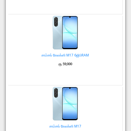
சாம்சங் கேலக்ஸி M17 6ஜிபிRAM
ரூ. 59,000
சாம்சங் கேலக்ஸி M17