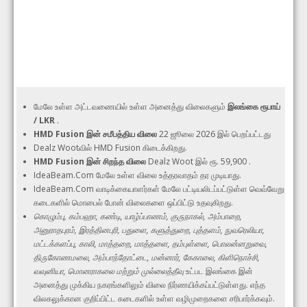
மேலே உள்ள அட்டவணையில் உள்ள அனைத்து விலைகளும்
இலங்கை ரூபாய்
/ LKR
.
HMD Fusion இன் சமீபத்திய விலை
22 ஜூலை 2026 இல் பெறப்பட்டது
Dealz Wootவில் HMD Fusion கிடைக்கிறது.
HMD Fusion இன் சிறந்த விலை
Dealz Woot இல் ரூ. 59,900 .
IdeaBeam.Com மேலே உள்ள விலை உத்தரவாதம் தர முடியாது.
IdeaBeam.Com வாடிக்கையாளர்கள் மேலே பட்டியலிடப்பட்டுள்ள வெவ்வேறு
கடைகளில் மொபைல் போன் விலைகளை ஒப்பிட்டு உதவுகிறது.
கொழும்பு, கம்பஹா, கண்டி, யாழ்ப்பாணம், குருநாகல், அம்பாறை,
அனுராதபுரம், இரத்தினபுரி, பதுளை, களுத்துறை, புத்தளம், நுவரெலியா,
மட்டக்களப்பு, காலி, மாத்தறை, மாத்தளை, தம்புள்ளை, பொலன்னறுவை,
திருகோணமலை, அம்பாந்தோட்டை, மன்னார், கேகாலை, கிளிநொச்சி,
வவுனியா, மொனராகலை மற்றும் முல்லைத்தீவு
உட்பட இலங்கை இன்
அனைத்து முக்கிய நகரங்களிலும் விலை நிர்ணயிக்கப்பட்டுள்ளது. எந்த
விலகலுக்கான குறிப்பிட்ட கடைகளில் உள்ள வழிமுறைகளை சரிபார்க்கவும்.