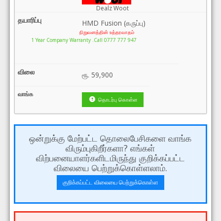
Dealz Woot
HMD Fusion (கருப்பு)
நிறுவனத்தின் உத்தரவாதம்
1 Year Company Warranty .Call 0777 777 947
ரூ.
59,900
தொடர்பு கொள்ள
ஒன்றுக்கு மேற்பட்ட தொலைபேசிகளை வாங்க
விரும்புகிறீர்களா? எங்கள்
விற்பனையாளர்களிடமிருந்து குறிக்கப்பட்ட
விலையை பெற்றுக்கொள்ளலாம்.
குறிக்கப்பட்ட விலையை பெற்றுக்கொள்ள