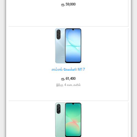
ரூ. 59,000
சாம்சங் கேலக்ஸி M17
ரூ. 61,400
இற்கு 4 கடைகளில்