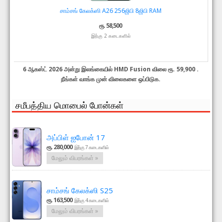
சாம்சங் கேலக்ஸி A26 256ஜிபி 8ஜிபி RAM
ரூ. 58,500
இற்கு 2 கடைகளில்
6 ஆகஸ்ட் 2026 அன்று இலங்கையில் HMD Fusion விலை ரூ. 59,900 .
நீங்கள் வாங்க முன் விலைகளை ஒப்பிடுக.
சமீபத்திய மொபைல் போன்கள்
அப்பிள் ஐபோன் 17
ரூ. 280,000
இற்கு 7 கடைகளில்
மேலும் விபரங்கள் »
சாம்சங் கேலக்ஸி S25
ரூ. 163,500
இற்கு 4 கடைகளில்
மேலும் விபரங்கள் »