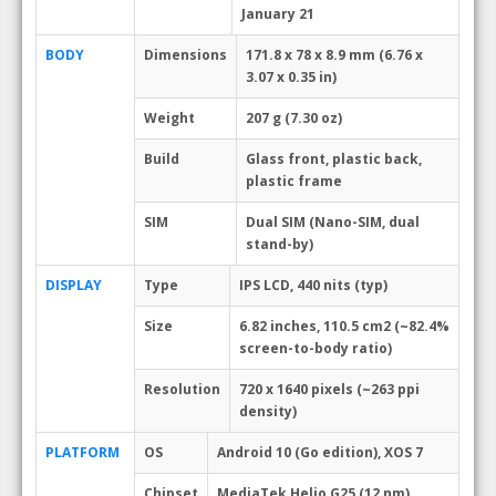
January 21
BODY
Dimensions
171.8 x 78 x 8.9 mm (6.76 x
3.07 x 0.35 in)
Weight
207 g (7.30 oz)
Build
Glass front, plastic back,
plastic frame
SIM
Dual SIM (Nano-SIM, dual
stand-by)
DISPLAY
Type
IPS LCD, 440 nits (typ)
Size
6.82 inches, 110.5 cm2 (~82.4%
screen-to-body ratio)
Resolution
720 x 1640 pixels (~263 ppi
density)
PLATFORM
OS
Android 10 (Go edition), XOS 7
Chipset
MediaTek Helio G25 (12 nm)