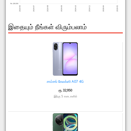
இதையும் நீங்கள் விரும்பலாம்
சாம்சங் கேலக்ஸி A07 4G
ரூ. 32,950
இற்கு 5 கடைகளில்