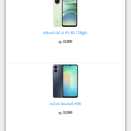
சியோமி ரெட்மி A5 4G 128ஜிபி
ரூ. 22,800
சாம்சங் கேலக்ஸி A06
ரூ. 32,900