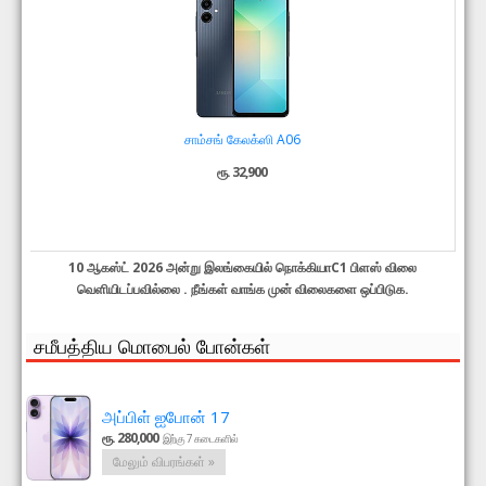
சாம்சங் கேலக்ஸி A06
ரூ. 32,900
10 ஆகஸ்ட் 2026 அன்று இலங்கையில் நொக்கியாC1 பிளஸ் விலை
வெளியிடப்பவில்லை . நீங்கள் வாங்க முன் விலைகளை ஒப்பிடுக.
சமீபத்திய மொபைல் போன்கள்
அப்பிள் ஐபோன் 17
ரூ. 280,000
இற்கு 7 கடைகளில்
மேலும் விபரங்கள் »