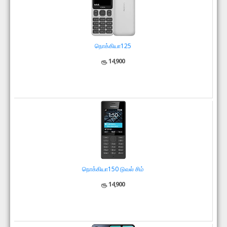
நொக்கியா125
ரூ. 14,900
நொக்கியா150 டுவல் சிம்
ரூ. 14,900