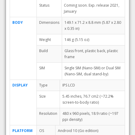
Status
Coming soon. Exp. release 2021,
January
BODY
Dimensions
149.1 x 71.2 x 8.8 mm (5.87 x 2.80
x 0.35 in)
Weight
146 g (5.15 oz)
Build
Glass front, plastic back, plastic
frame
SIM
Single SIM (Nano-SIM) or Dual SIM
(Nano-SIM, dual stand-by)
DISPLAY
Type
IPS LCD
Size
5.45 inches, 76.7 cm2 (~72.2%
screen-to-body ratio)
Resolution
480 x 960 pixels, 18:9 ratio (~197
ppi density)
PLATFORM
OS
Android 10 (Go edition)