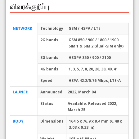
விவரக்குறிப்பு
NETWORK
Technology
GSM / HSPA / LTE
2G bands
GSM 850 / 900 / 1800 / 1900 -
SIM 1 & SIM 2 (dual-SIM only)
3G bands
HSDPA 850 / 900 / 2100
4G bands
1, 3, 5, 7, 8, 20, 28, 38, 40, 41
Speed
HSPA 42.2/5.76 Mbps, LTE-A
LAUNCH
Announced
2022, March 04
Status
Available. Released 2022,
March 25
BODY
Dimensions
164.5 x 76.9 x 8.4 mm (6.48 x
3.03 x 0.33 in)
Weight
195 g (6.88 oz)