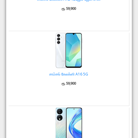
ரூ. 59,900
சாம்சங் கேலக்ஸி A16 5G
ரூ. 59,900