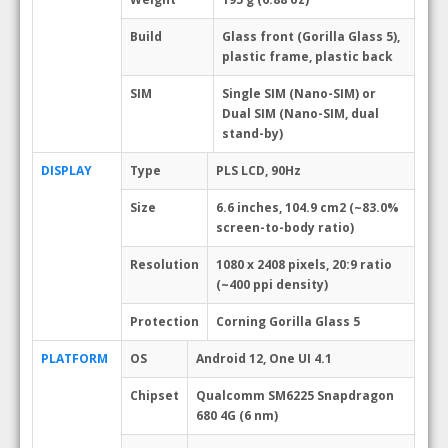
Build
Glass front (Gorilla Glass 5),
plastic frame, plastic back
SIM
Single SIM (Nano-SIM) or
Dual SIM (Nano-SIM, dual
stand-by)
DISPLAY
Type
PLS LCD, 90Hz
Size
6.6 inches, 104.9 cm2 (~83.0%
screen-to-body ratio)
Resolution
1080 x 2408 pixels, 20:9 ratio
(~400 ppi density)
Protection
Corning Gorilla Glass 5
PLATFORM
OS
Android 12, One UI 4.1
Chipset
Qualcomm SM6225 Snapdragon
680 4G (6 nm)