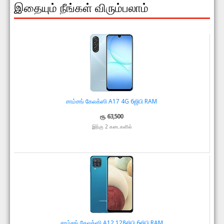
இதையும் நீங்கள் விரும்பலாம்
சாம்சங் கேலக்ஸி A17 4G 6ஜிபி RAM
ரூ. 63,500
இற்கு 2 கடைகளில்
சாம்சங் கேலக்ஸி A12 128ஜிபி 6ஜிபி RAM