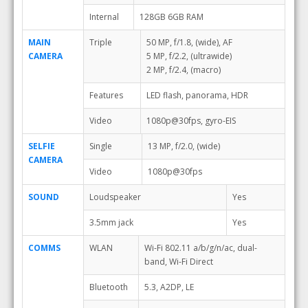
Internal
128GB 6GB RAM
MAIN
Triple
50 MP, f/1.8, (wide), AF
CAMERA
5 MP, f/2.2, (ultrawide)
2 MP, f/2.4, (macro)
Features
LED flash, panorama, HDR
Video
1080p@30fps, gyro-EIS
SELFIE
Single
13 MP, f/2.0, (wide)
CAMERA
Video
1080p@30fps
SOUND
Loudspeaker
Yes
3.5mm jack
Yes
COMMS
WLAN
Wi-Fi 802.11 a/b/g/n/ac, dual-
band, Wi-Fi Direct
Bluetooth
5.3, A2DP, LE