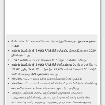
மேலே உள்ள அட்டவணையில் உள்ள அனைத்து விலைகளும்
இலங்கை ரூபாய்
/ LKR
.
சாம்சங் கேலக்ஸி M15 6ஜிபி RAM இன் சமீபத்திய விலை
22 ஜூலை 2026
இல் பெறப்பட்டது
Dealz Wootவில் சாம்சங் கேலக்ஸி M15 6ஜிபி RAM கிடைக்கிறது.
சாம்சங் கேலக்ஸி M15 6ஜிபி RAM இன் சிறந்த விலை
Dealz Woot இல் ரூ.
59,900 , இது Dealz Woot இல் (ரூ. 79,900) சாம்சங் கேலக்ஸி M15 6ஜிபி
RAM செலவுக்கு
26% குறைவாக
உள்ளது .
IdeaBeam.Com மேலே உள்ள விலை உத்தரவாதம் தர முடியாது.
IdeaBeam.Com வாடிக்கையாளர்கள் மேலே பட்டியலிடப்பட்டுள்ள வெவ்வேறு
கடைகளில் மொபைல் போன் விலைகளை ஒப்பிட்டு உதவுகிறது.
கொழும்பு, கம்பஹா, கண்டி, யாழ்ப்பாணம், குருநாகல், அம்பாறை,
அனுராதபுரம், இரத்தினபுரி, பதுளை, களுத்துறை, புத்தளம், நுவரெலியா,
மட்டக்களப்பு, காலி, மாத்தறை, மாத்தளை, தம்புள்ளை, பொலன்னறுவை,