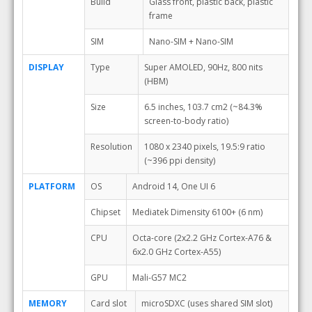
Build
Glass front, plastic back, plastic
frame
SIM
Nano-SIM + Nano-SIM
DISPLAY
Type
Super AMOLED, 90Hz, 800 nits
(HBM)
Size
6.5 inches, 103.7 cm2 (~84.3%
screen-to-body ratio)
Resolution
1080 x 2340 pixels, 19.5:9 ratio
(~396 ppi density)
PLATFORM
OS
Android 14, One UI 6
Chipset
Mediatek Dimensity 6100+ (6 nm)
CPU
Octa-core (2x2.2 GHz Cortex-A76 &
6x2.0 GHz Cortex-A55)
GPU
Mali-G57 MC2
MEMORY
Card slot
microSDXC (uses shared SIM slot)