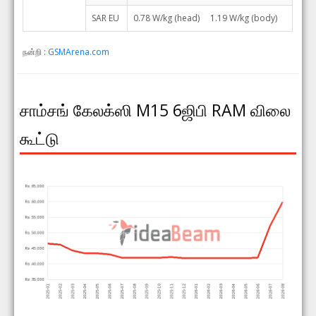
SAR EU
0.78 W/kg (head) 1.19 W/kg (body)
நன்றி :
GSMArena.com
சாம்சங் கேலக்ஸி M15 6ஜிபி RAM விலை
கூட்டு