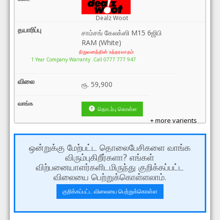
Dealz Woot
சாம்சங் கேலக்ஸி M15 6ஜிபி
RAM (White)
நிறுவனத்தின் உத்தரவாதம்
1 Year Company Warranty .Call 0777 777 947
ரூ.
59,900
தொடர்பு கொள்ள
+ more varients
ஒன்றுக்கு மேற்பட்ட தொலைபேசிகளை வாங்க
விரும்புகிறீர்களா? எங்கள்
விற்பனையாளர்களிடமிருந்து குறிக்கப்பட்ட
விலையை பெற்றுக்கொள்ளலாம்.
குறிக்கப்பட்ட விலையை பெற்றுக்கொள்ள