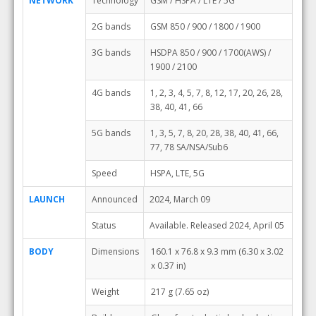
NETWORK
Technology
GSM / HSPA / LTE / 5G
2G bands
GSM 850 / 900 / 1800 / 1900
3G bands
HSDPA 850 / 900 / 1700(AWS) /
1900 / 2100
4G bands
1, 2, 3, 4, 5, 7, 8, 12, 17, 20, 26, 28,
38, 40, 41, 66
5G bands
1, 3, 5, 7, 8, 20, 28, 38, 40, 41, 66,
77, 78 SA/NSA/Sub6
Speed
HSPA, LTE, 5G
LAUNCH
Announced
2024, March 09
Status
Available. Released 2024, April 05
BODY
Dimensions
160.1 x 76.8 x 9.3 mm (6.30 x 3.02
x 0.37 in)
Weight
217 g (7.65 oz)