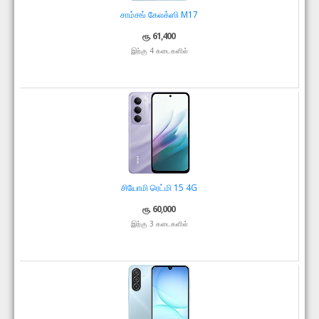
சாம்சங் கேலக்ஸி M17
ரூ. 61,400
இற்கு 4 கடைகளில்
சியோமி ரெட்மி 15 4G
ரூ. 60,000
இற்கு 3 கடைகளில்