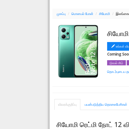
முகப்பு
/
மொபைல் போன்
/
சியோமி
/
இலங்கைய
சியோமி
உங்கள் வி
Coming Soo
டுவல் சிம்
தொடர்புடைய தய
சியோமி ரெட்மி
சியோமி ரெட்மி
விவரக்குறிப்பு
பயன்படுத்திய தொலைபேசிகள்
சியோமி ரெட்மி நோட் 12 விவ