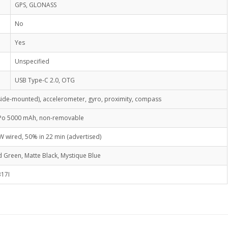
GPS, GLONASS
No
Yes
Unspecified
USB Type-C 2.0, OTG
(side-mounted), accelerometer, gyro, proximity, compass
-Po 5000 mAh, non-removable
W wired, 50% in 22 min (advertised)
d Green, Matte Black, Mystique Blue
17I