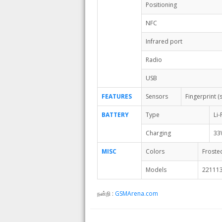
Positioning
NFC
Infrared port
Radio
USB
FEATURES
Sensors
Fingerprint 
BATTERY
Type
Li
Charging
33
MISC
Colors
Froste
Models
221113
நன்றி :
GSMArena.com