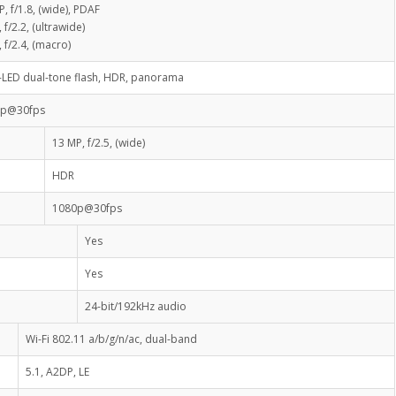
, f/1.8, (wide), PDAF
 f/2.2, (ultrawide)
 f/2.4, (macro)
-LED dual-tone flash, HDR, panorama
0p@30fps
13 MP, f/2.5, (wide)
HDR
1080p@30fps
Yes
Yes
24-bit/192kHz audio
Wi-Fi 802.11 a/b/g/n/ac, dual-band
5.1, A2DP, LE