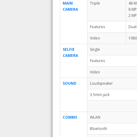
MAIN
Triple
48 MP
CAMERA
8 MP,
2 MP,
Features
Dual
Video
108
SELFIE
Single
CAMERA
Features
Video
SOUND
Loudspeaker
3.5mm jack
COMMS
WLAN
Bluetooth