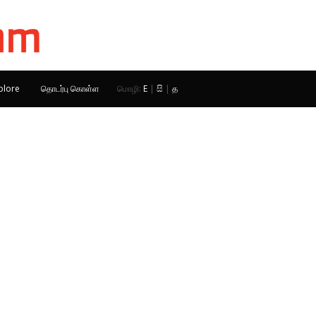
plore
தொடர்பு கொள்ள
மொழி:
E
|
සි
|
த