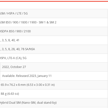
GSM / HSPA / LTE / 5G
GSM 850 / 900 / 1800 / 1900 - SIM 1 & SIM 2
HSDPA 850 / 900 / 2100
1, 3, 5, 8, 40, 41
1, 3, 5, 8, 28, 40, 78 SA/NSA
HSPA, LTE-A (CA), 5G
2022, October 27
Available. Released 2023, January 11
165.9 x 76.2 x 8 mm (6.53 x 3.00 x 0.31 in)
188 g (6.63 oz)
Hybrid Dual SIM (Nano-SIM, dual stand-by)