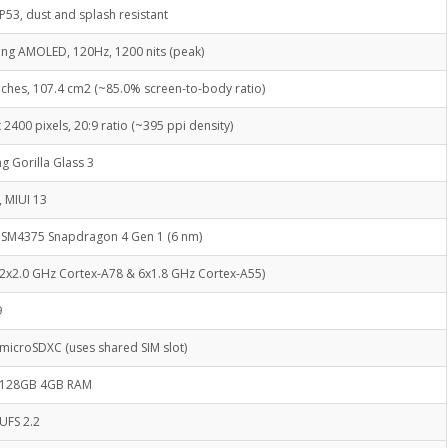
IP53, dust and splash resistant
ng AMOLED, 120Hz, 1200 nits (peak)
nches, 107.4 cm2 (~85.0% screen-to-body ratio)
 2400 pixels, 20:9 ratio (~395 ppi density)
g Gorilla Glass 3
, MIUI 13
SM4375 Snapdragon 4 Gen 1 (6 nm)
(2x2.0 GHz Cortex-A78 & 6x1.8 GHz Cortex-A55)
9
microSDXC (uses shared SIM slot)
128GB 4GB RAM
UFS 2.2