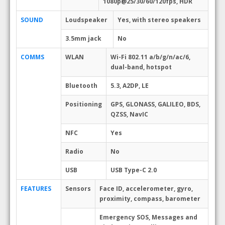
1080p@25/30/60/120fps, HDR
SOUND
Loudspeaker
Yes, with stereo speakers
3.5mm jack
No
COMMS
WLAN
Wi-Fi 802.11 a/b/g/n/ac/6,
dual-band, hotspot
Bluetooth
5.3, A2DP, LE
Positioning
GPS, GLONASS, GALILEO, BDS,
QZSS, NavIC
NFC
Yes
Radio
No
USB
USB Type-C 2.0
FEATURES
Sensors
Face ID, accelerometer, gyro,
proximity, compass, barometer
Emergency SOS, Messages and