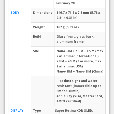
February 28
BODY
Dimensions
146.7 x 71.5 x 7.8 mm (5.78 x
2.81 x 0.31 in)
Weight
167 g (5.89 oz)
Build
Glass front, glass back,
aluminum frame
SIM
Nano-SIM + eSIM + eSIM (max
2 at a time; International)
eSIM + eSIM (8 or more, max
2 at a time; USA)
Nano-SIM + Nano-SIM (China)
IP68 dust tight and water
resistant (immersible up to
6m for 30 min)
Apple Pay (Visa, MasterCard,
AMEX certified)
DISPLAY
Type
Super Retina XDR OLED,