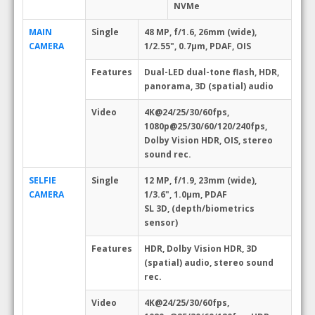
NVMe
MAIN
Single
48 MP, f/1.6, 26mm (wide),
CAMERA
1/2.55", 0.7µm, PDAF, OIS
Features
Dual-LED dual-tone flash, HDR,
panorama, 3D (spatial) audio
Video
4K@24/25/30/60fps,
1080p@25/30/60/120/240fps,
Dolby Vision HDR, OIS, stereo
sound rec.
SELFIE
Single
12 MP, f/1.9, 23mm (wide),
CAMERA
1/3.6", 1.0µm, PDAF
SL 3D, (depth/biometrics
sensor)
Features
HDR, Dolby Vision HDR, 3D
(spatial) audio, stereo sound
rec.
Video
4K@24/25/30/60fps,