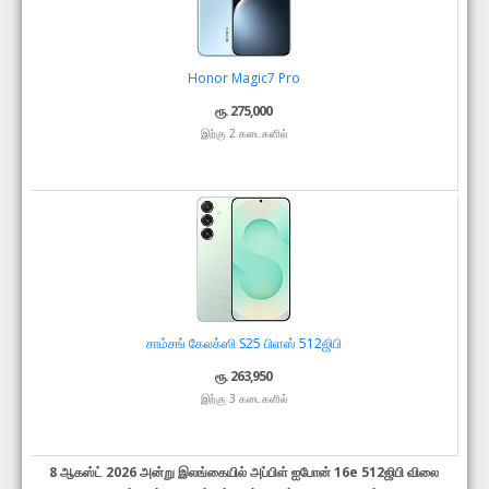
Honor Magic7 Pro
ரூ. 275,000
இற்கு 2 கடைகளில்
சாம்சங் கேலக்ஸி S25 பிளஸ் 512ஜிபி
ரூ. 263,950
இற்கு 3 கடைகளில்
8 ஆகஸ்ட் 2026 அன்று இலங்கையில் அப்பிள் ஐபோன் 16e 512ஜிபி விலை