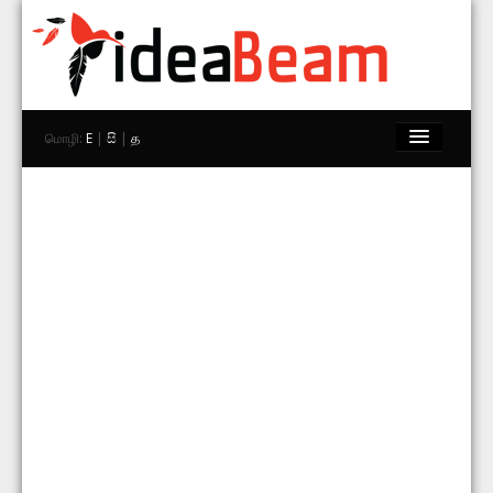
மொழி:
E
|
සි
|
த
முகப்பு
பிராண்டுகள்
கடைகள்
Explore
தொடர்பு கொள்ள
தேடு