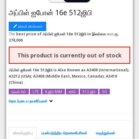
அப்பிள் ஐபோன் 16e 512ஜிபி
உங்கள் விமர்சனம்
The
best price of அப்பிள் ஐபோன் 16e 512ஜிபி in இலங்கை
was
ரூ.
278,000
This product is currently out of stock
அப்பிள் ஐபோன் 16e 512ஜிபி is Also Known as
A3409 (International);
A3212 (USA); A3408 (Middle East, Mexico, Canada); A3410
(China)
.
டுவல் சிம்
LTE
8 ஜிபி RAM
eசிம்
512 ஜிபி
5G
தொடர்புடைய தயாரிப்புகள்
அப்பிள் ஐபோன் 16e
அப்பிள் ஐபோன் 16e 256ஜிபி
விவரக்குறிப்பு
பயன்படுத்திய தொலைபேசிகள்
கருத்துக்கள்