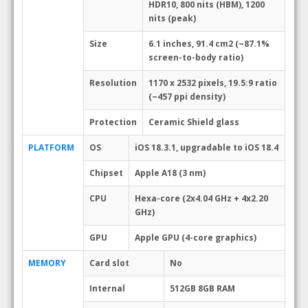
HDR10, 800 nits (HBM), 1200
nits (peak)
Size
6.1 inches, 91.4 cm2 (~87.1%
screen-to-body ratio)
Resolution
1170 x 2532 pixels, 19.5:9 ratio
(~457 ppi density)
Protection
Ceramic Shield glass
PLATFORM
OS
iOS 18.3.1, upgradable to iOS 18.4
Chipset
Apple A18 (3 nm)
CPU
Hexa-core (2x4.04 GHz + 4x2.20
GHz)
GPU
Apple GPU (4-core graphics)
MEMORY
Card slot
No
Internal
512GB 8GB RAM