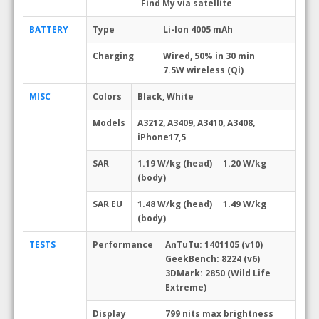
Find My via satellite
BATTERY
Type
Li-Ion 4005 mAh
Charging
Wired, 50% in 30 min
7.5W wireless (Qi)
MISC
Colors
Black, White
Models
A3212, A3409, A3410, A3408,
iPhone17,5
SAR
1.19 W/kg (head) 1.20 W/kg
(body)
SAR EU
1.48 W/kg (head) 1.49 W/kg
(body)
TESTS
Performance
AnTuTu: 1401105 (v10)
GeekBench: 8224 (v6)
3DMark: 2850 (Wild Life
Extreme)
Display
799 nits max brightness