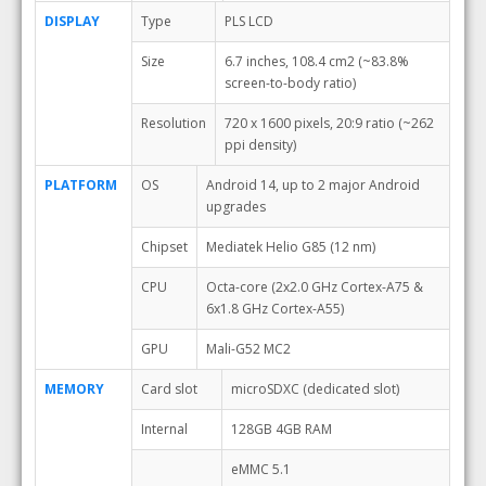
DISPLAY
Type
PLS LCD
Size
6.7 inches, 108.4 cm2 (~83.8%
screen-to-body ratio)
Resolution
720 x 1600 pixels, 20:9 ratio (~262
ppi density)
PLATFORM
OS
Android 14, up to 2 major Android
upgrades
Chipset
Mediatek Helio G85 (12 nm)
CPU
Octa-core (2x2.0 GHz Cortex-A75 &
6x1.8 GHz Cortex-A55)
GPU
Mali-G52 MC2
MEMORY
Card slot
microSDXC (dedicated slot)
Internal
128GB 4GB RAM
eMMC 5.1