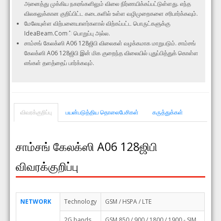
அனைத்து முக்கிய நகரங்களிலும் விலை நிர்ணயிக்கப்பட்டுள்ளது. எந்த
விலகலுக்கான குறிப்பிட்ட கடைகளில் உள்ள வழிமுறைகளை சரிபார்க்கவும்.
மேலேயுள்ள விற்பனையாளர்களால் விற்கப்பட்ட பொருட்களுக்கு
IdeaBeam.Com் பொறுப்பு அல்ல.
சாம்சங் கேலக்ஸி A06 128ஜிபி விலைகள் வழக்கமாக மாறுபடும். சாம்சங்
கேலக்ஸி A06 128ஜிபி இன் மிக குறைந்த விலையில் புதுப்பித்துக் கொள்ள
எங்கள் தளத்தைப் பார்க்கவும்.
விவரக்குறிப்பு
பயன்படுத்திய தொலைபேசிகள்
கருத்துக்கள்
சாம்சங் கேலக்ஸி A06 128ஜிபி
விவரக்குறிப்பு
NETWORK
Technology
GSM / HSPA / LTE
2G bands
GSM 850 / 900 / 1800 / 1900 - SIM