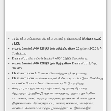
மேலே உள்ள அட்டவணையில் உள்ள அனைத்து விலைகளும்
இலங்கை ரூபாய்
/ LKR
.
சாம்சங் கேலக்ஸி A06 128ஜிபி இன் சமீபத்திய விலை
22 ஜூலை 2026 இல்
பெறப்பட்டது
Dealz Wootவில் சாம்சங் கேலக்ஸி A06 128ஜிபி கிடைக்கிறது.
சாம்சங் கேலக்ஸி A06 128ஜிபி இன் சிறந்த விலை
Dealz Woot இல் ரூ.
39,900 .
IdeaBeam.Com மேலே உள்ள விலை உத்தரவாதம் தர முடியாது.
IdeaBeam.Com வாடிக்கையாளர்கள் மேலே பட்டியலிடப்பட்டுள்ள வெவ்வேறு
கடைகளில் மொபைல் போன் விலைகளை ஒப்பிட்டு உதவுகிறது.
கொழும்பு, கம்பஹா, கண்டி, யாழ்ப்பாணம், குருநாகல், அம்பாறை,
அனுராதபுரம், இரத்தினபுரி, பதுளை, களுத்துறை, புத்தளம், நுவரெலியா,
மட்டக்களப்பு, காலி, மாத்தறை, மாத்தளை, தம்புள்ளை, பொலன்னறுவை,
திருகோணமலை, அம்பாந்தோட்டை, மன்னார், கேகாலை, கிளிநொச்சி,
வவுனியா, மொனராகலை மற்றும் முல்லைத்தீவு
உட்பட இலங்கை இன்