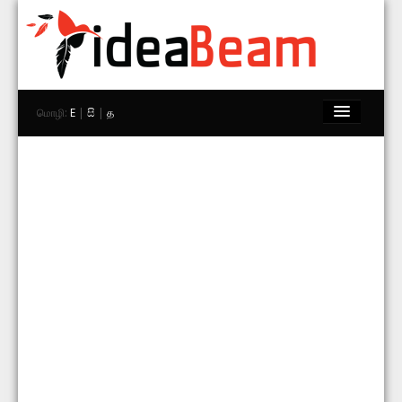
மொழி:
E
|
සි
|
த
முகப்பு
பிராண்டுகள்
கடைகள்
Explore
தொடர்பு கொள்ள
தேடு