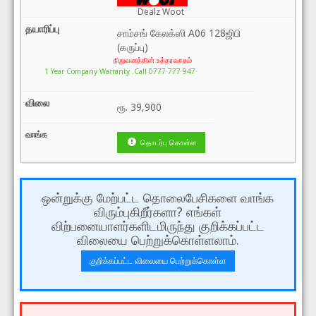
Dealz Woot
சாம்சங் கேலக்ஸி A06 128ஜிபி
(கருப்பு)
நிறுவனத்தின் உத்தரவாதம்
1 Year Company Warranty .Call 0777 777 947
ரூ.
39,900
தொடர்பு கொள்ள
ஒன்றுக்கு மேற்பட்ட தொலைபேசிகளை வாங்க
விரும்புகிறீர்களா? எங்கள்
விற்பனையாளர்களிடமிருந்து குறிக்கப்பட்ட
விலையை பெற்றுக்கொள்ளலாம்.
குறிக்கப்பட்ட விலையை பெற்றுக்கொள்ள