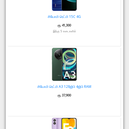
சியோமி ரெட்மி 15C 4G
ரூ. 41,300
இற்கு 5 கடைகளில்
சியோமி ரெட்மி A3 128ஜிபி 4ஜிபி RAM
ரூ. 37,900