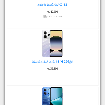
சாம்சங் கேலக்ஸி A07 4G
ரூ. 40,900
இற்கு 4 கடைகளில்
சியோமி ரெட்மி நோட் 14 4G 256ஜிபி
ரூ. 39,500