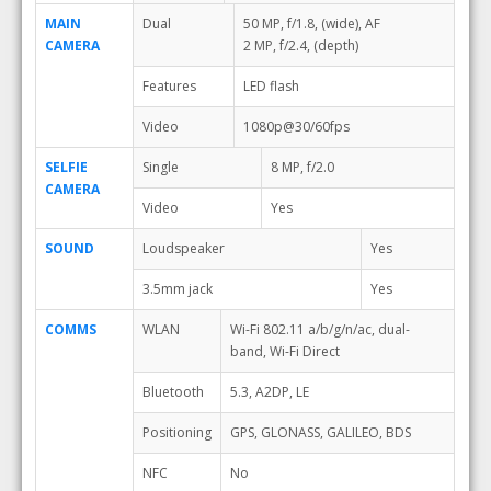
MAIN
Dual
50 MP, f/1.8, (wide), AF
CAMERA
2 MP, f/2.4, (depth)
Features
LED flash
Video
1080p@30/60fps
SELFIE
Single
8 MP, f/2.0
CAMERA
Video
Yes
SOUND
Loudspeaker
Yes
3.5mm jack
Yes
COMMS
WLAN
Wi-Fi 802.11 a/b/g/n/ac, dual-
band, Wi-Fi Direct
Bluetooth
5.3, A2DP, LE
Positioning
GPS, GLONASS, GALILEO, BDS
NFC
No