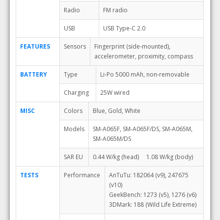
Radio
FM radio
USB
USB Type-C 2.0
FEATURES
Sensors
Fingerprint (side-mounted),
accelerometer, proximity, compass
BATTERY
Type
Li-Po 5000 mAh, non-removable
Charging
25W wired
MISC
Colors
Blue, Gold, White
Models
SM-A065F, SM-A065F/DS, SM-A065M,
SM-A065M/DS
SAR EU
0.44 W/kg (head) 1.08 W/kg (body)
TESTS
Performance
AnTuTu: 182064 (v9), 247675
(v10)
GeekBench: 1273 (v5), 1276 (v6)
3DMark: 188 (Wild Life Extreme)