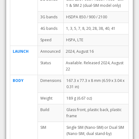
1 & SIM 2 (dual-SIM model only)
3G bands
HSDPA 850 / 900 / 2100
4G bands
1, 3, 5, 7, 8, 20, 28, 38, 40, 41
Speed
HSPA, LTE
LAUNCH
Announced
2024, August 16
Status
Available. Released 2024, August
22
BODY
Dimensions
167.3 x 77.3 x 8 mm (6.59 x 3.04 x
0.31 in)
Weight
189 g (6.67 oz)
Build
Glass front, plastic back, plastic
frame
SIM
Single SIM (Nano-SIM) or Dual SIM
(Nano-SIM, dual stand-by)