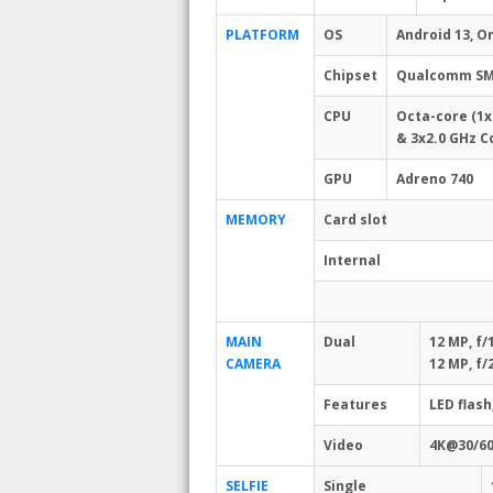
PLATFORM
OS
Android 13, On
Chipset
Qualcomm SM8
CPU
Octa-core (1x
& 3x2.0 GHz C
GPU
Adreno 740
MEMORY
Card slot
Internal
MAIN
Dual
12 MP, f/
CAMERA
12 MP, f/
Features
LED flas
Video
4K@30/60
SELFIE
Single