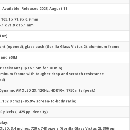
Available. Released 2023, August 11
 165.1 x 71.9 x 6.9 mm
.1 x 71.9 x 15.1 mm
0 oz)
ront (opened), glass back (Gorilla Glass Victus 2), aluminum frame
 and eSIM
r resistant (up to 1.5m for 30 min)
uminum frame with tougher drop and scratch resistance
ed)
Dynamic AMOLED 2X, 120Hz, HDR10+, 1750 nits (peak)
s, 102.0 cm2 (~85.9% screen-to-body ratio)
40 pixels (~425 ppi density)
play:
ED, 3.4 inches, 720 x 748 pixels (Gorilla Glass Victus 2), 306 ppi