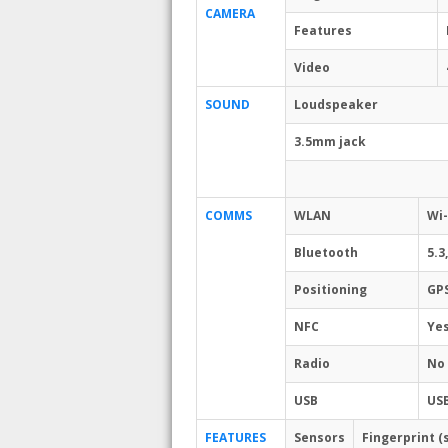
CAMERA
Features
Video
SOUND
Loudspeaker
3.5mm jack
COMMS
WLAN
Wi-
Bluetooth
5.3
Positioning
GPS
NFC
Ye
Radio
No
USB
USB
FEATURES
Sensors
Fingerprint 