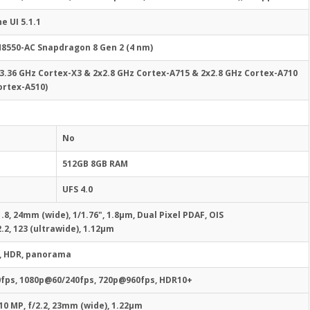
e UI 5.1.1
550-AC Snapdragon 8 Gen 2 (4 nm)
3.36 GHz Cortex-X3 & 2x2.8 GHz Cortex-A715 & 2x2.8 GHz Cortex-A710
ortex-A510)
No
512GB 8GB RAM
UFS 4.0
1.8, 24mm (wide), 1/1.76", 1.8µm, Dual Pixel PDAF, OIS
2.2, 123 (ultrawide), 1.12µm
h, HDR, panorama
fps, 1080p@60/240fps, 720p@960fps, HDR10+
10 MP, f/2.2, 23mm (wide), 1.22µm