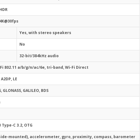
HDR
4K@30fps
Yes, with stereo speakers
No
32-bit/384kHz audio
Fi 802.11 a/b/g/n/ac/6e, tri-band, Wi-Fi Direct
, A2DP, LE
, GLONASS, GALILEO, BDS
s
 Type-C 3.2, OTG
(side-mounted), accelerometer, gyro, proximity, compass, barometer