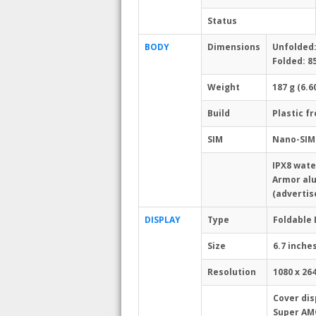
Status
BODY
Dimensions
Unfolded:
Folded: 85
Weight
187 g (6.6
Build
Plastic f
SIM
Nano-SIM
IPX8 wate
Armor al
(advertis
DISPLAY
Type
Foldable 
Size
6.7 inche
Resolution
1080 x 26
Cover dis
Super AMOL