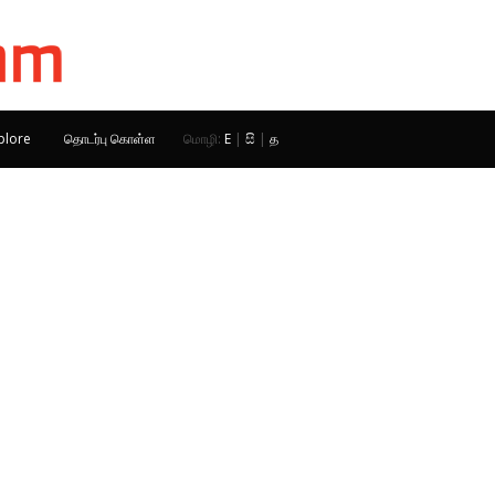
plore
தொடர்பு கொள்ள
மொழி:
E
|
සි
|
த