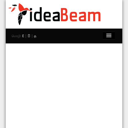
மொழி:
E
|
සි
|
த
முகப்பு
பிராண்டுகள்
கடைகள்
Explore
தொடர்பு கொள்ள
தேடு