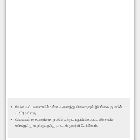
மேலே அட்டவணையில் உள்ள அனைத்து விலைகளும் இலங்கை ரூபாயில்
(LKR) உள்ளது.
விலைகள் கடைகளில் மாறுபடும் மற்றும் புதுப்பிக்கப்பட்ட விலையில்
உங்களுக்கு வழங்குவதற்கு நாங்கள் முயற்சி செய்வோம்.